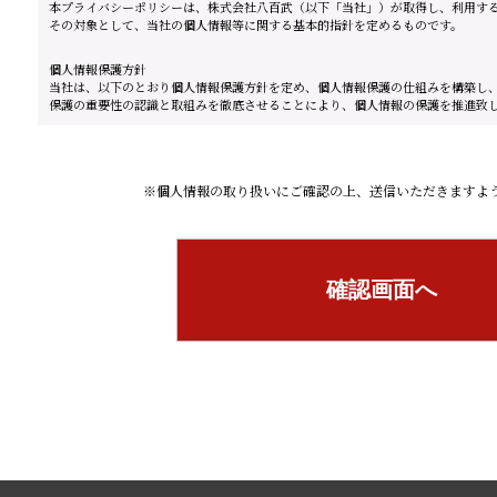
本プライバシーポリシーは、株式会社八百武（以下「当社」）が取得し、利用す
その対象として、当社の個人情報等に関する基本的指針を定めるものです。
個人情報保護方針
当社は、以下のとおり個人情報保護方針を定め、個人情報保護の仕組みを構築し
保護の重要性の認識と取組みを徹底させることにより、個人情報の保護を推進致
個人情報の管理
当社は、お客さまの個人情報を正確かつ最新の状態に保ち、個人情報への不正ア
ざん・漏洩などを防止するため、セキュリティシステムの維持・管理体制の整備
※個人情報の取り扱いにご確認の上、送信いただきますよ
要な措置を講じ、安全対策を実施し個人情報の厳重な管理を行ないます。
個人情報の利用目的
当社は、当社が運営するウェブサイト（以下「当社サイト」と言います。）では
前、メールアドレス、電話番号等の個人情報をご登録いただく場合がございます
際の目的以外では利用いたしません。 お客さまからお預かりした個人情報は、当
に対する回答として、電子メールや資料の送付に利用いたします。
個人情報の利用目的
当社は、当社が運営するウェブサイト（以下「当社サイト」と言います。）では
前、メールアドレス、電話番号等の個人情報をご登録いただく場合がございます
際の目的以外では利用いたしません。 お客さまからお預かりした個人情報は、当
に対する回答として、電子メールや資料の送付に利用いたします。
個人情報の第三者への開示・提供の禁止
当社は、お客さまよりお預かりした個人情報を適切に管理し、次のいずれかに該