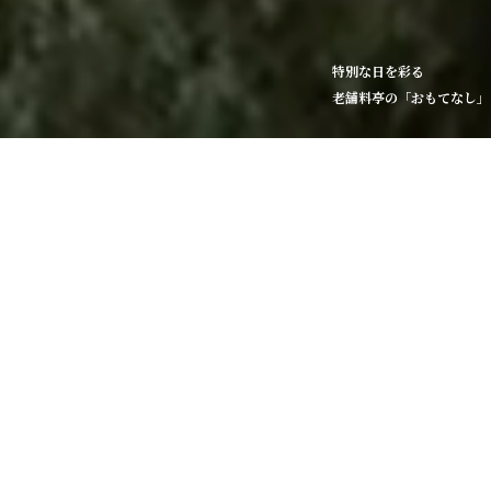
特別な日を彩る
老舗料亭の「おもてなし」
新型コロナウイルス
感染拡大対策について
view more
NEWS
新着情報
2026/07.24
2026夏の仕出し弁当 ご予約承り中